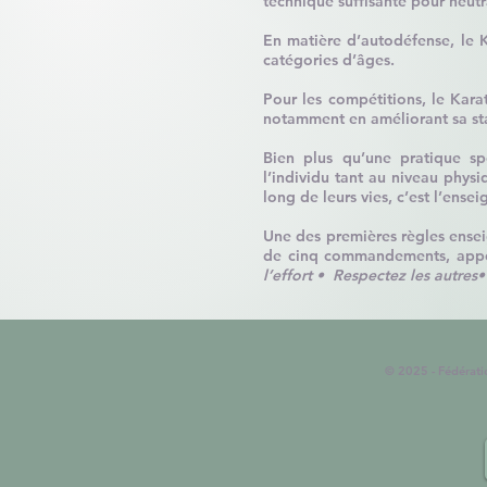
technique suffisante pour neutra
En matière d’autodéfense, le Ka
catégories d’âges.
Pour les compétitions, le Kar
notamment en améliorant sa sta
Bien plus qu’une pratique s
l’individu tant au niveau physi
long de leurs vies, c’est l’ense
Une des premières règles ensei
de cinq commandements, appe
l’effort
• Respectez les autres
•
© 2025 - Fédérat