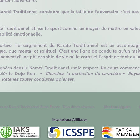
liser l’adversaire.
raté Traditionnel considère que la taille de l’adversaire n’est pas
até Traditionnel utilise le sport comme un moyen de mettre en val
bilité émotionnelle.
portive, l’enseignement du Karaté Traditionnel est un accomp
que, que mental et spirituel. C’est une ligne de conduite qu’un maî
ignement d’une philosophie de vie où le corps et l’esprit ne font qu’u
gnées dans le Karaté Traditionnel est le respect. Un cours commenc
lés le Dojo Kun :
• Cherchez la perfection du caractère
• Soyez
 Retenez toutes conduites violentes.
ion de Karaté Traditionnel Budo France - Tous droits réservés
Mentions légales
International Affiliation