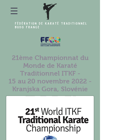
21ème Championnat du
Monde de Karaté
Traditionnel ITKF -
15 au 20 novembre 2022 -
Kranjska Gora, Slovénie